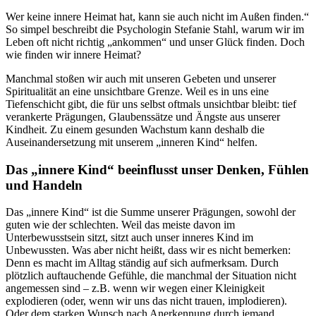
Wer keine innere Heimat hat, kann sie auch nicht im Außen finden.“
So simpel beschreibt die Psychologin Stefanie Stahl, warum wir im
Leben oft nicht richtig „ankommen“ und unser Glück finden. Doch
wie finden wir innere Heimat?
Manchmal stoßen wir auch mit unseren Gebeten und unserer
Spiritualität an eine unsichtbare Grenze. Weil es in uns eine
Tiefenschicht gibt, die für uns selbst oftmals unsichtbar bleibt: tief
verankerte Prägungen, Glaubenssätze und Ängste aus unserer
Kindheit. Zu einem gesunden Wachstum kann deshalb die
Auseinandersetzung mit unserem „inneren Kind“ helfen.
Das „innere Kind“ beeinflusst unser Denken, Fühlen
und Handeln
Das „innere Kind“ ist die Summe unserer Prägungen, sowohl der
guten wie der schlechten. Weil das meiste davon im
Unterbewusstsein sitzt, sitzt auch unser inneres Kind im
Unbewussten. Was aber nicht heißt, dass wir es nicht bemerken:
Denn es macht im Alltag ständig auf sich aufmerksam. Durch
plötzlich auftauchende Gefühle, die manchmal der Situation nicht
angemessen sind – z.B. wenn wir wegen einer Kleinigkeit
explodieren (oder, wenn wir uns das nicht trauen, implodieren).
Oder dem starken Wunsch nach Anerkennung durch jemand