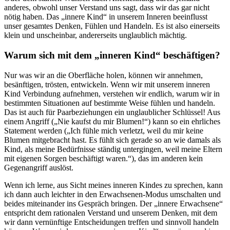
anderes, obwohl unser Verstand uns sagt, dass wir das gar nicht
nötig haben. Das „innere Kind“ in unserem Inneren beeinflusst
unser gesamtes Denken, Fühlen und Handeln. Es ist also einerseits
klein und unscheinbar, andererseits unglaublich mächtig.
Warum sich mit dem „inneren Kind“ beschäftigen?
Nur was wir an die Oberfläche holen, können wir annehmen,
besänftigen, trösten, entwickeln. Wenn wir mit unserem inneren
Kind Verbindung aufnehmen, verstehen wir endlich, warum wir in
bestimmten Situationen auf bestimmte Weise fühlen und handeln.
Das ist auch für Paarbeziehungen ein unglaublicher Schlüssel! Aus
einem Angriff („Nie kaufst du mir Blumen!“) kann so ein ehrliches
Statement werden („Ich fühle mich verletzt, weil du mir keine
Blumen mitgebracht hast. Es fühlt sich gerade so an wie damals als
Kind, als meine Bedürfnisse ständig untergingen, weil meine Eltern
mit eigenen Sorgen beschäftigt waren.“), das im anderen kein
Gegenangriff auslöst.
Wenn ich lerne, aus Sicht meines inneren Kindes zu sprechen, kann
ich dann auch leichter in den Erwachsenen-Modus umschalten und
beides miteinander ins Gespräch bringen. Der „innere Erwachsene“
entspricht dem rationalen Verstand und unserem Denken, mit dem
wir dann vernünftige Entscheidungen treffen und sinnvoll handeln