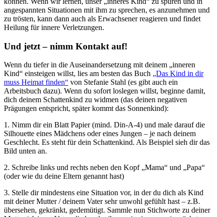
können. Wenn wir lernen, unser „inneres Kind“ zu spüren und in
angespannten Situationen mit ihm zu sprechen, es anzunehmen und
zu trösten, kann dann auch als Erwachsener reagieren und findet
Heilung für innere Verletzungen.
Und jetzt – nimm Kontakt auf!
Wenn du tiefer in die Auseinandersetzung mit deinem „inneren
Kind“ einsteigen willst, lies am besten das Buch
„Das Kind in dir
muss Heimat finden“
von Stefanie Stahl (es gibt auch ein
Arbeitsbuch dazu). Wenn du sofort loslegen willst, beginne damit,
dich deinem Schattenkind zu widmen (das deinen negativen
Prägungen entspricht, später kommt das Sonnenkind):
1. Nimm dir ein Blatt Papier (mind. Din-A-4) und male darauf die
Silhouette eines Mädchens oder eines Jungen – je nach deinem
Geschlecht. Es steht für dein Schattenkind. Als Beispiel sieh dir das
Bild unten an.
2. Schreibe links und rechts neben den Kopf „Mama“ und „Papa“
(oder wie du deine Eltern genannt hast)
3. Stelle dir mindestens eine Situation vor, in der du dich als Kind
mit deiner Mutter / deinem Vater sehr unwohl gefühlt hast – z.B.
übersehen, gekränkt, gedemütigt. Sammle nun Stichworte zu deiner