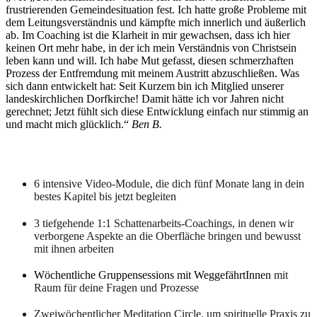
frustrierenden Gemeindesituation fest. Ich hatte große Probleme mit
dem Leitungsverständnis und kämpfte mich innerlich und äußerlich
ab. Im Coaching ist die Klarheit in mir gewachsen, dass ich hier
keinen Ort mehr habe, in der ich mein Verständnis von Christsein
leben kann und will. Ich habe Mut gefasst, diesen schmerzhaften
Prozess der Entfremdung mit meinem Austritt abzuschließen. Was
sich dann entwickelt hat: Seit Kurzem bin ich Mitglied unserer
landeskirchlichen Dorfkirche! Damit hätte ich vor Jahren nicht
gerechnet; Jetzt fühlt sich diese Entwicklung einfach nur stimmig an
und macht mich glücklich.“
Ben B.
In „Unverschämt frei“ erwarten dich:
6 intensive Video-Module, die dich fünf Monate lang in dein
bestes Kapitel bis jetzt begleiten
3 tiefgehende 1:1 Schattenarbeits-Coachings, in denen wir
verborgene Aspekte an die Oberfläche bringen und bewusst
mit ihnen arbeiten
Wöchentliche Gruppensessions mit WeggefährtInnen
mit
Raum für deine Fragen und Prozesse
Zweiwöchentlicher Meditation Circle, um spirituelle Praxis zu