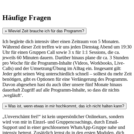
Dieser Weg ist durch radikalte Schattenarbeit lernbar!
Häufige Fragen
» Wieviel Zeit brauche ich für das Programm?
Ich begleite dich intensiv über einen Zeitraum von 5 Monaten.
Während dieser Zeit treffen wir uns jeden Dienstag Abend um 19:30
Uhr für einen Gruppen Call sowie 3 x für 1:1 Sessions, die ca.
jeweils 60 Minuten dauern. Darüber hinaus plane dir ca. 3 Stunden
pro Woche für die Programm-Inhalte (Videos, Workbooks, Live-
Calls) und der Umsetzung/Übung im Alltag ein. Insgesamt gilt:
Jeder geht seinen Weg unterschiedlich schnell – solltest du mehr Zeit
benötigen, gibt es Optionen für eine Verlängerung des Programms.
Davon abgesehen hast du auch über unsere fünf Monate hinaus
dauerhaft Zugriff auf alle Programm-Inhalte, so dass dir nichts
‚wegläuft‘.
» Was ist, wenn etwas in mir hochkommt, das ich nicht halten kann?
„Unverschämt frei!“ ist kein unpersönlicher Onlinekurs, sondern
wird von mir in Einzel- und Gruppencoachings, durch Email-
Support und in einer geschlossenen WhatsApp-Gruppe nahe und
intensiv betreut. Zusätzlich lernst du in den ersten Modulen, dich