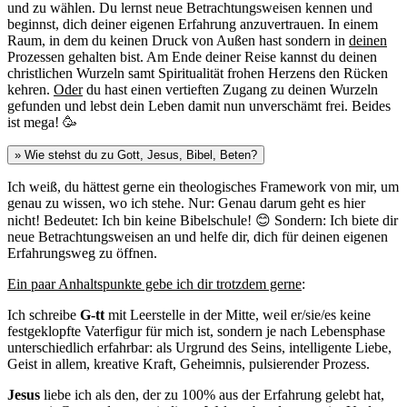
und zu wählen. Du lernst neue Betrachtungsweisen kennen und
beginnst, dich deiner eigenen Erfahrung anzuvertrauen. In einem
Raum, in dem du keinen Druck von Außen hast sondern in
deinen
Prozessen gehalten bist. Am Ende deiner Reise kannst du deinen
christlichen Wurzeln samt Spiritualität frohen Herzens den Rücken
kehren.
Oder
du hast einen vertieften Zugang zu deinen Wurzeln
gefunden und lebst dein Leben damit nun unverschämt frei. Beides
ist mega!
🥳
» Wie stehst du zu Gott, Jesus, Bibel, Beten?
Ich weiß, du hättest gerne ein theologisches Framework von mir, um
genau zu wissen, wo ich stehe. Nur: Genau darum geht es hier
nicht! Bedeutet: Ich bin keine Bibelschule! 😊 Sondern: Ich biete dir
neue Betrachtungsweisen an und helfe dir, dich für deinen eigenen
Erfahrungsweg zu öffnen.
Ein paar Anhaltspunkte gebe ich dir trotzdem gerne
:
Ich schreibe
G-tt
mit Leerstelle in der Mitte, weil er/sie/es keine
festgeklopfte Vaterfigur für mich ist, sondern je nach Lebensphase
unterschiedlich erfahrbar: als Urgrund des Seins, intelligente Liebe,
Geist in allem, kreative Kraft, Geheimnis, pulsierender Prozess.
Jesus
liebe ich als den, der zu 100% aus der Erfahrung gelebt hat,