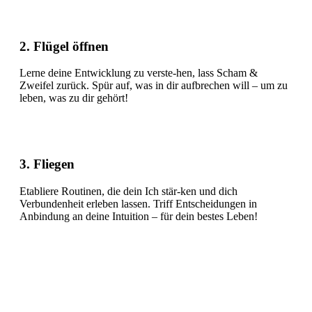
2. Flügel öffnen
Lerne deine Entwicklung zu verste-hen, lass Scham &
Zweifel zurück. Spür auf, was in dir aufbrechen will – um zu
leben, was zu dir gehört!
3. Fliegen
Etabliere Routinen, die dein Ich stär-ken und dich
Verbundenheit erleben lassen. Triff Entscheidungen in
Anbindung an deine Intuition – für dein bestes Leben!
Bist du bereit, deinen eng-religiösen
Rucksack zu leeren – und ihn mit neuer
Lebendigkeit zu füllen?