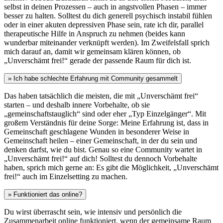
selbst in deinen Prozessen – auch in angstvollen Phasen – immer
besser zu halten. Solltest du dich generell psychisch instabil fühlen
oder in einer akuten depressiven Phase sein, rate ich dir, parallel
therapeutische Hilfe in Anspruch zu nehmen (beides kann
wunderbar miteinander verknüpft werden). Im Zweifelsfall sprich
mich darauf an, damit wir gemeinsam klären können, ob
„Unverschämt frei!“ gerade der passende Raum für dich ist.
» Ich habe schlechte Erfahrung mit Community gesammelt
Das haben tatsächlich die meisten, die mit „Unverschämt frei“
starten – und deshalb innere Vorbehalte, ob sie
„gemeinschaftstauglich“ sind oder eher „Typ Einzelgänger“. Mit
großem Verständnis für deine Sorge: Meine Erfahrung ist, dass in
Gemeinschaft geschlagene Wunden in besonderer Weise in
Gemeinschaft heilen – einer Gemeinschaft, in der du sein und
denken darfst, wie du bist. Genau so eine Community wartet in
„Unverschämt frei!“ auf dich! Solltest du dennoch Vorbehalte
haben, sprich mich gerne an: Es gibt die Möglichkeit, „Unverschämt
frei!“ auch im Einzelsetting zu machen.
» Funktioniert das online?
Du wirst überrascht sein, wie intensiv und persönlich die
Zusammenarbeit online funktioniert, wenn der gemeinsame Raum