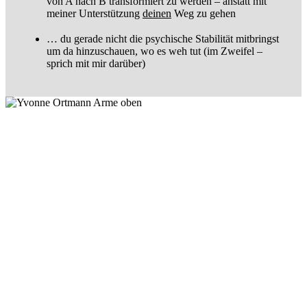
von A nach B transformiert zu werden – anstatt mit
meiner Unterstützung
deine
n
Weg zu gehen
… du gerade nicht die psychische Stabilität mitbringst
um da hinzuschauen, wo es weh tut (im Zweifel –
sprich mit mir darüber)
Warum ich mich dieser Arbeit widme:
FREIHEIT
Der Kern unserer Arbeit ist deine innere Freiheit – denn nur dann,
wenn du dich nicht mehr ohnmächtig und gebunden fühlst, kannst
du gesunde Beziehungen und dein bestes Leben leben.
VERBUNDENHEIT
Ich bin überzeugt, dass du gerade dann, wenn du innerlich frei bist,
auch in echte Verbindung treten kannst: mit dir selbst, anderen
Menschen, dem Leben und G-tt.
SELBSTWIRKSAMKEIT
Wenn du anfängst, die volle Verantwortung für dein Denken,
Fühlen und Handeln zu übernehmen, wird das Leben spannend.