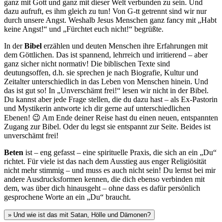
ganz mit Gott und ganz mit dieser Welt verbunden zu sein. Und
dazu aufruft, es ihm gleich zu tun! Von G-tt getrennt sind wir nur
durch unsere Angst. Weshalb Jesus Menschen ganz fancy mit „Habt
keine Angst!“ und „Fürchtet euch nicht!“ begrüßte.
In der
Bibel
erzählen und deuten Menschen ihre Erfahrungen mit
dem Göttlichen. Das ist spannend, lehrreich und irritierend – aber
ganz sicher nicht normativ! Die biblischen Texte sind
deutungsoffen, d.h. sie sprechen je nach Biografie, Kultur und
Zeitalter unterschiedlich in das Leben von Menschen hinein. Und
das ist gut so! In „Unverschämt frei!“ lesen wir nicht in der Bibel.
Du kannst aber jede Frage stellen, die du dazu hast – als Ex-Pastorin
und Mystikerin antworte ich dir gerne auf unterschiedlichen
Ebenen! 😉 Am Ende deiner Reise hast du einen neuen, entspannten
Zugang zur Bibel. Oder du legst sie entspannt zur Seite. Beides ist
unverschämt frei!
Beten
ist – eng gefasst – eine spirituelle Praxis, die sich an ein „Du“
richtet. Für viele ist das nach dem Ausstieg aus enger Religiösität
nicht mehr stimmig – und muss es auch nicht sein! Du lernst bei mir
andere Ausdrucksformen kennen, die dich ebenso verbinden mit
dem, was über dich hinausgeht – ohne dass es dafür persönlich
gesprochene Worte an ein „Du“ braucht.
» Und wie ist das mit Satan, Hölle und Dämonen?