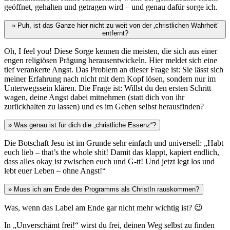
geöffnet, gehalten und getragen wird – und genau dafür sorge ich.
» Puh, ist das Ganze hier nicht zu weit von der ‚christlichen Wahrheit‘
entfernt?
Oh, I feel you! Diese Sorge kennen die meisten, die sich aus einer
engen religiösen Prägung herausentwickeln. Hier meldet sich eine
tief verankerte Angst. Das Problem an dieser Frage ist: Sie lässt sich
meiner Erfahrung nach nicht mit dem Kopf lösen, sondern nur im
Unterwegssein klären. Die Frage ist: Willst du den ersten Schritt
wagen, deine Angst dabei mitnehmen (statt dich von ihr
zurückhalten zu lassen) und es im Gehen selbst herausfinden?
» Was genau ist für dich die „christliche Essenz“?
Die Botschaft Jesu ist im Grunde sehr einfach und universell: „Habt
euch lieb – that’s the whole shit! Damit das klappt, kapiert endlich,
dass alles okay ist zwischen euch und G-tt! Und jetzt legt los und
lebt euer Leben – ohne Angst!“
» Muss ich am Ende des Programms als ChristIn rauskommen?
Was, wenn das Label am Ende gar nicht mehr wichtig ist? 😉
In „Unverschämt frei!“ wirst du frei, deinen Weg selbst zu finden