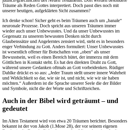
jüdisch-griechischen des Neuen Testaments. Dort werden besondere
Träume als Reden Gottes interpretiert. Doch passt dies noch mit
unserer heutigen, aufgeklärten Sicht zusammen?
Ich denke schon! Sicher geht es beim Träumen auch um „banale“
neuronale Prozesse. Doch spricht aus unseren Träumen immer
wieder auch unser Unbewusstes. Und da unser Unbewusstes im
Gegensatz zu unserem bewussten Denken nicht durch
Glaubenssätze und Angelerntes zensiert wird, steht es in besonders
enger Verbindung zu Gott. Anders formuliert: Unser Unbewusstes
ist wesentlich offener für Botschaften von „oben“ als unser
Bewusstsein, weil es einen Bereich hütet, der immerzu mit dem
Göttlichen in Kontakt steht. Es hat den direkten Draht zu Gott,
während unsere Gedanken oftmals an Gott vorbeidenken. Rüdiger
Dahlke drückt es so aus: „Jeder Traum stellt unsere innere Wahrheit
und Wirklichkeit so dar, wie sie ist, und nicht, wie wir sie haben
möchten.“ Außerdem ist die Sprache unserer Seele die der Bilder
und Symbole, nicht die der Worte und Schriftzeichen.
Auch in der Bibel wird geträumt – und
gedeutet
Im Alten Testament wird von etwa 20 Träumen berichtet. Besonders
bekannt ist der von Jakob (1.Mose 28), der vor seinem eigenen