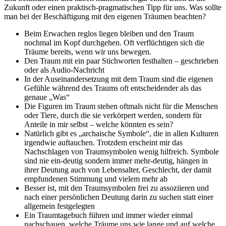
Zukunft oder einen praktisch-pragmatischen Tipp für uns. Was sollte
man bei der Beschäftigung mit den eigenen Träumen beachten?
Beim Erwachen reglos liegen bleiben und den Traum
nochmal im Kopf durchgehen. Oft verflüchtigen sich die
Träume bereits, wenn wir uns bewegen.
Den Traum mit ein paar Stichworten festhalten – geschrieben
oder als Audio-Nachricht
In der Auseinandersetzung mit dem Traum sind die eigenen
Gefühle während des Traums oft entscheidender als das
genaue „Was“
Die Figuren im Traum stehen oftmals nicht für die Menschen
oder Tiere, durch die sie verkörpert werden, sondern für
Anteile in mir selbst – welche könnten es sein?
Natürlich gibt es „archaische Symbole“, die in allen Kulturen
irgendwie auftauchen. Trotzdem erscheint mir das
Nachschlagen von Traumsymbolen wenig hilfreich. Symbole
sind nie ein-deutig sondern immer mehr-deutig, hängen in
ihrer Deutung auch von Lebensalter, Geschlecht, der damit
empfundenen Stimmung und vielem mehr ab
Besser ist, mit den Traumsymbolen frei zu assoziieren und
nach einer persönlichen Deutung darin zu suchen statt einer
allgemein festgelegten
Ein Traumtagebuch führen und immer wieder einmal
nachschauen, welche Träume uns wie lange und auf welche