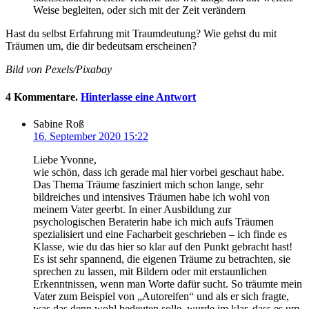
Weise begleiten, oder sich mit der Zeit verändern
Hast du selbst Erfahrung mit Traumdeutung? Wie gehst du mit
Träumen um, die dir bedeutsam erscheinen?
Bild von Pexels/Pixabay
4
Kommentare
.
Hinterlasse eine Antwort
Sabine Roß
16. September 2020 15:22
Liebe Yvonne,
wie schön, dass ich gerade mal hier vorbei geschaut habe.
Das Thema Träume fasziniert mich schon lange, sehr
bildreiches und intensives Träumen habe ich wohl von
meinem Vater geerbt. In einer Ausbildung zur
psychologischen Beraterin habe ich mich aufs Träumen
spezialisiert und eine Facharbeit geschrieben – ich finde es
Klasse, wie du das hier so klar auf den Punkt gebracht hast!
Es ist sehr spannend, die eigenen Träume zu betrachten, sie
sprechen zu lassen, mit Bildern oder mit erstaunlichen
Erkenntnissen, wenn man Worte dafür sucht. So träumte mein
Vater zum Beispiel von „Autoreifen“ und als er sich fragte,
was das denn wohl bedeuten solle, wurde im klar, dass es um