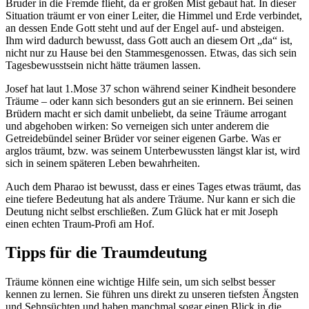
Bruder in die Fremde flieht, da er großen Mist gebaut hat. In dieser
Situation träumt er von einer Leiter, die Himmel und Erde verbindet,
an dessen Ende Gott steht und auf der Engel auf- und absteigen.
Ihm wird dadurch bewusst, dass Gott auch an diesem Ort „da“ ist,
nicht nur zu Hause bei den Stammesgenossen. Etwas, das sich sein
Tagesbewusstsein nicht hätte träumen lassen.
Josef hat laut 1.Mose 37 schon während seiner Kindheit besondere
Träume – oder kann sich besonders gut an sie erinnern. Bei seinen
Brüdern macht er sich damit unbeliebt, da seine Träume arrogant
und abgehoben wirken: So verneigen sich unter anderem die
Getreidebündel seiner Brüder vor seiner eigenen Garbe. Was er
arglos träumt, bzw. was seinem Unterbewussten längst klar ist, wird
sich in seinem späteren Leben bewahrheiten.
Auch dem Pharao ist bewusst, dass er eines Tages etwas träumt, das
eine tiefere Bedeutung hat als andere Träume. Nur kann er sich die
Deutung nicht selbst erschließen. Zum Glück hat er mit Joseph
einen echten Traum-Profi am Hof.
Tipps für die Traumdeutung
Träume können eine wichtige Hilfe sein, um sich selbst besser
kennen zu lernen. Sie führen uns direkt zu unseren tiefsten Ängsten
und Sehnsüchten und haben manchmal sogar einen Blick in die